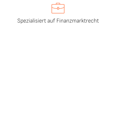
Spezialisiert auf Finanzmarktrecht
Tech-driven
Zielgerichtet & wirkungsvoll
Ganzheitlich & praxisorientiert