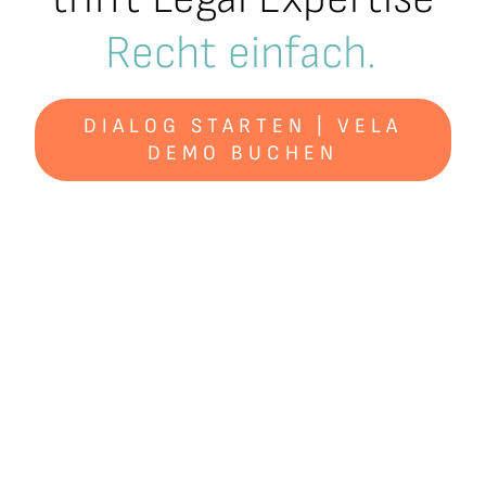
D
i
g
i
t
a
l
DIALOG STARTEN | VELA
DEMO BUCHEN