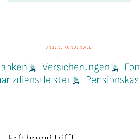
UNSERE KUNDENWELT
Banken
Versicherungen
Fon
nanzdienstleister
Pensionska
Erfahrung trifft