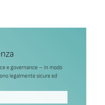
enza
liance e governance – in modo
 sono legalmente sicure ed