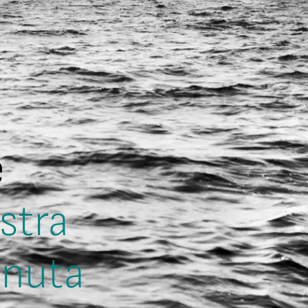
e
ostra
enuta