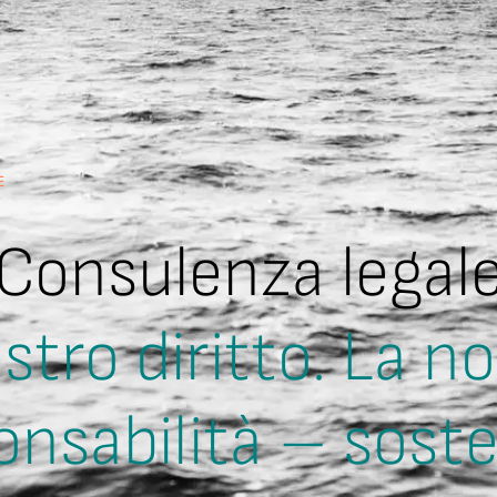
E
Consulenza legal
ostro diritto. La n
onsabilità – sost