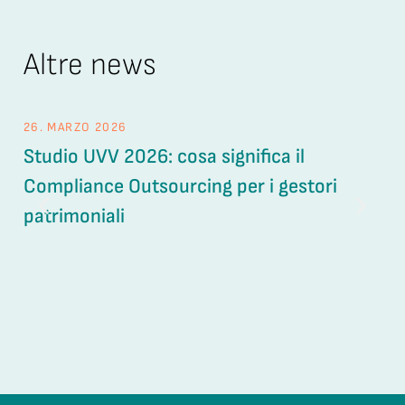
Altre news
26. MARZO 2026
25.
Studio UVV 2026: cosa significa il
L’a
Compliance Outsourcing per i gestori
cr
patrimoniali